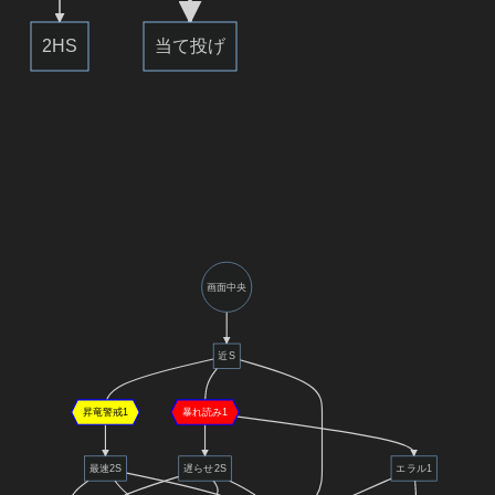
2HS
当て投げ
画面中央
近S
昇竜警戒1
暴れ読み1
最速2S
遅らせ2S
エラル1