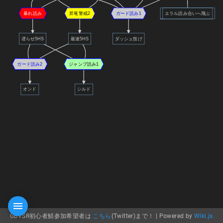
暴れ読み
昇竜警戒2
ガード読み1
エラル読み合いへ飛ぶ
遅らせ5HS
最速5HS
ダッシュ投げ
ガード読み2
ジャンプ読み1
オンド
シルド
GBVSR初心者鯖参加希望者は
こちら
(Twitter)まで！ |
Powered by
Wiki.js